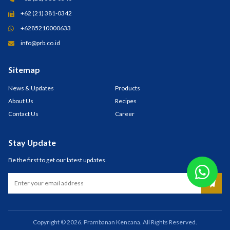
+62 (21) 381-0342
+6285210000633
info@prb.co.id
Sitemap
News & Updates
Products
About Us
Recipes
Contact Us
Career
Stay Update
Be the first to get our latest updates.
Copyright © 2026. Prambanan Kencana. All Rights Reserved.